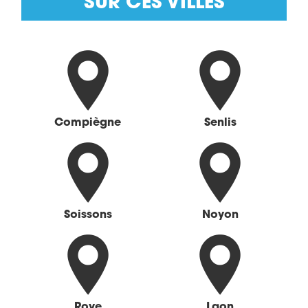
SUR CES VILLES
Compiègne
Senlis
Soissons
Noyon
Roye
Laon