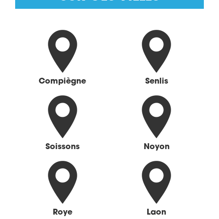
Compiègne
Senlis
Soissons
Noyon
Roye
Laon