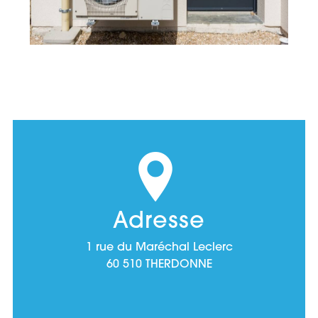
Adresse
1 rue du Maréchal Leclerc
60 510 THERDONNE