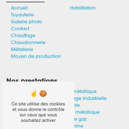
Accueil
Habilitation
Tuyauterie
Galerie photo
Contact
Chauffage
Chaudronnerie
Métallerie
Moyen de production
Nos prestations
Soudure
Portail métallique
Chaudronnerie
Chauffage industrielle
Ce site utilise des cookies
Porte métallique
Tuyauterie
et vous donne le contrôle
Générateur
Escalier métallique
sur ceux que vous
Métallerie
Colonne gaz
souhaitez activer
Réseau gaz
Aérotherme