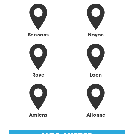
Soissons
Noyon
Roye
Laon
Amiens
Allonne