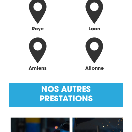
Roye
Laon
Amiens
Allonne
NOS AUTRES
PRESTATIONS