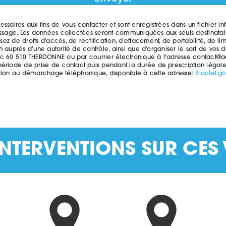
res aux fins de vous contacter et sont enregistrées dans un fichier infor
essage. Les données collectées seront communiquées aux seuls destinatair
 de droits d’accès, de rectification, d’effacement, de portabilité, de lim
n auprès d’une autorité de contrôle, ainsi que d’organiser le sort de vos
 60 510 THERDONNE ou par courrier électronique à l'adresse contact@acbindu
ode de prise de contact puis pendant la durée de prescription légale a
position au démarchage téléphonique, disponible à cette adresse:
Bloctel.go
NTERVENTIONS SUR CES 