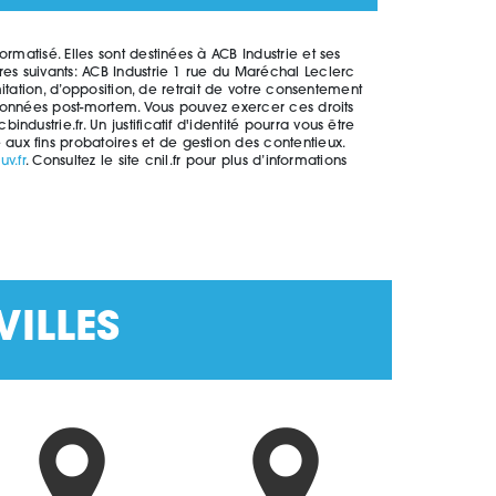
matisé. Elles sont destinées à ACB Industrie et ses
es suivants: ACB Industrie 1 rue du Maréchal Leclerc
itation, d’opposition, de retrait de votre consentement
 données post-mortem. Vous pouvez exercer ces droits
strie.fr. Un justificatif d'identité pourra vous être
ux fins probatoires et de gestion des contentieux.
uv.fr
. Consultez le site cnil.fr pour plus d’informations
VILLES